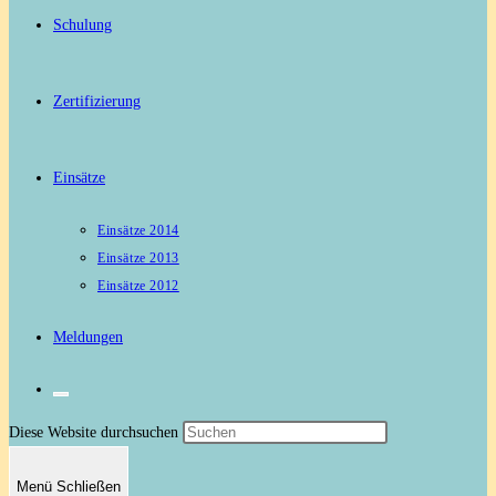
Schulung
Zertifizierung
Einsätze
Einsätze 2014
Einsätze 2013
Einsätze 2012
Meldungen
Website-
Press
Diese Website durchsuchen
Escape
Menü
Schließen
to