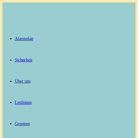
Zum
Inhalt
springen
Alarmplan
Sicherheit
Über uns
Leitlinien
Gruppen